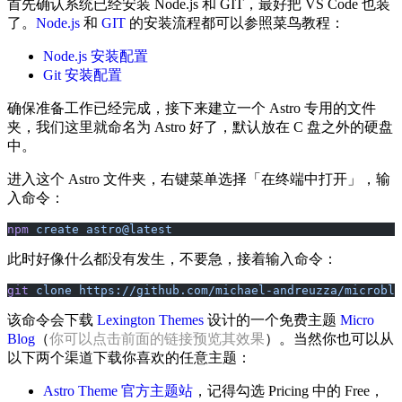
首先确认系统已经安装 Node.js 和 GIT，最好把 VS Code 也装
了。
Node.js
和
GIT
的安装流程都可以参照菜鸟教程：
Node.js 安装配置
Git 安装配置
确保准备工作已经完成，接下来建立一个 Astro 专用的文件
夹，我们这里就命名为 Astro 好了，默认放在 C 盘之外的硬盘
中。
进入这个 Astro 文件夹，右键菜单选择「在终端中打开」，输
入命令：
npm
 create
 astro@latest
此时好像什么都没有发生，不要急，接着输入命令：
git
 clone
 https://github.com/michael-andreuzza/microblo
该命令会下载
Lexington Themes
设计的一个免费主题
Micro
Blog
（
）。当然你也可以从
你可以点击前面的链接预览其效果
以下两个渠道下载你喜欢的任意主题：
Astro Theme 官方主题站
，记得勾选 Pricing 中的 Free，