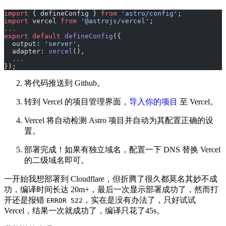
import
 { defineConfig } 
from
 'astro/config'
;
import
 vercel 
from
 '@astrojs/vercel'
;
...
export
 default
 defineConfig
({  
  output: 
'server'
,
  adapter: 
vercel
(),
  ...
});
将代码推送到 Github。
转到 Vercel 的项目管理界面，
导入你的项目
至 Vercel。
Vercel 将自动检测 Astro 项目并自动为其配置正确的设
置。
部署完成！如果有独立域名，配置一下 DNS 替换 Vercel
的二级域名即可。
一开始我想部署到 Cloudflare，但折腾了很久都莫名其妙不成
功，编译时间长达 20m+，最后一次显示部署成功了，然而打
开还是报错
，实在是没有办法了，只好试试
ERROR 522
Vercel，结果一次就成功了，编译只花了45s。