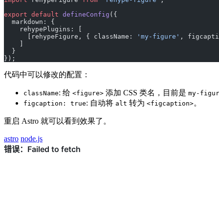
export
 default
 defineConfig
({
  markdown: {
    rehypePlugins: [
      [rehypeFigure, { className: 
'my-figure'
, figcapti
    ]
  }
});
代码中可以修改的配置：
: 给
添加 CSS 类名，目前是
className
<figure>
my-figu
: 自动将
转为
。
figcaption: true
alt
<figcaption>
重启 Astro 就可以看到效果了。
astro
node.js